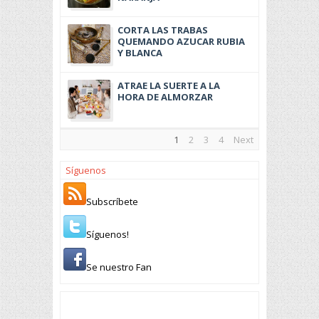
CORTA LAS TRABAS
QUEMANDO AZUCAR RUBIA
Y BLANCA
ATRAE LA SUERTE A LA
HORA DE ALMORZAR
1
2
3
4
Next
Síguenos
Subscríbete
Síguenos!
Se nuestro Fan