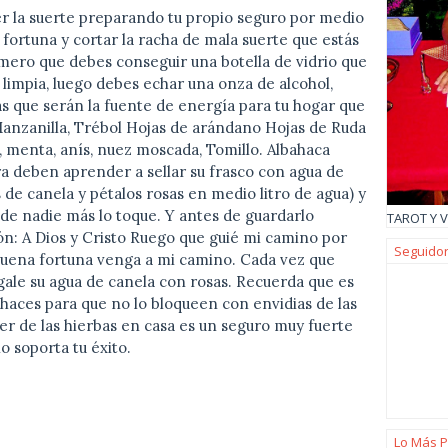
er la suerte preparando tu propio seguro por medio
 fortuna y cortar la racha de mala suerte que estás
ero que debes conseguir una botella de vidrio que
 limpia, luego debes echar una onza de alcohol,
bas que serán la fuente de energía para tu hogar que
 Manzanilla, Trébol Hojas de arándano Hojas de Ruda
menta, anís, nuez moscada, Tomillo. Albahaca
ra deben aprender a sellar su frasco con agua de
 de canela y pétalos rosas en medio litro de agua) y
de nadie más lo toque. Y antes de guardarlo
TAROT Y V
n: A Dios y Cristo Ruego que guié mi camino por
Seguido
buena fortuna venga a mi camino. Cada vez que
gale su agua de canela con rosas. Recuerda que es
haces para que no lo bloqueen con envidias de las
er de las hierbas en casa es un seguro muy fuerte
o soporta tu éxito.
Lo Más P