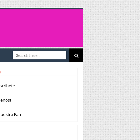
s
scríbete
uenos!
nuestro Fan