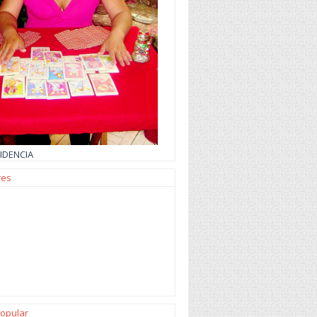
IDENCIA
res
opular