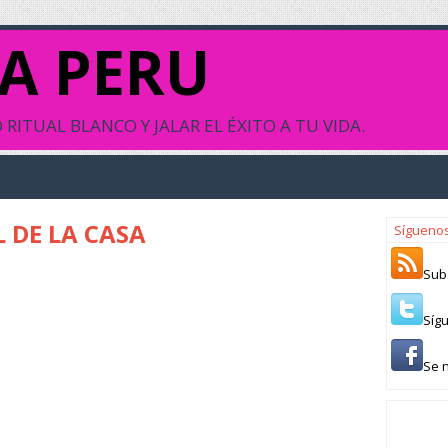
A PERU
RITUAL BLANCO Y JALAR EL ÉXITO A TU VIDA.
L DE LA CASA
Sígueno
Sub
Síg
Se 