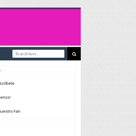
s
scríbete
uenos!
nuestro Fan