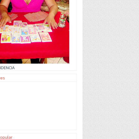
IDENCIA
res
opular